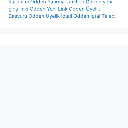
Kullanımı
Odden Yatırma Limitleri
Odden yeni
giriş linki
Odden Yeni Link
Odden Üyelik
Başvuru
Odden Üyelik İptali
Odden İptal Talebi