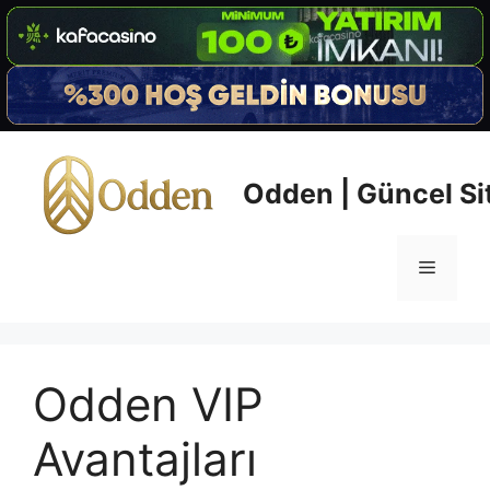
İçeriğe
atla
Odden | Güncel Si
Menü
Odden VIP
Avantajları