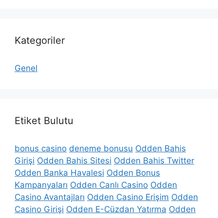
Kategoriler
Genel
Etiket Bulutu
bonus casino
deneme bonusu
Odden Bahis
Girişi
Odden Bahis Sitesi
Odden Bahis Twitter
Odden Banka Havalesi
Odden Bonus
Kampanyaları
Odden Canlı Casino
Odden
Casino Avantajları
Odden Casino Erişim
Odden
Casino Girişi
Odden E-Cüzdan Yatırma
Odden