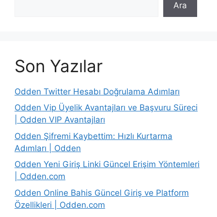
r
Ara
r
Son Yazılar
Odden Twitter Hesabı Doğrulama Adımları
Odden Vip Üyelik Avantajları ve Başvuru Süreci
| Odden VIP Avantajları
Odden Şifremi Kaybettim: Hızlı Kurtarma
Adımları | Odden
Odden Yeni Giriş Linki Güncel Erişim Yöntemleri
| Odden.com
Odden Online Bahis Güncel Giriş ve Platform
Özellikleri | Odden.com