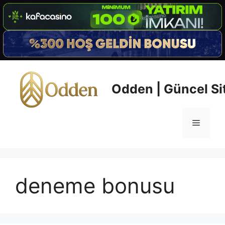
İçeriğe
atla
Odden | Güncel Si
Menü
deneme bonusu