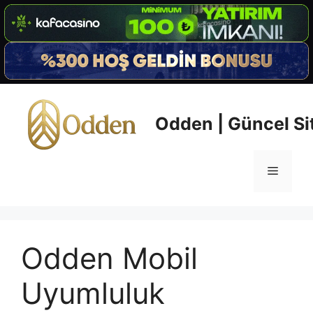
İçeriğe
atla
Odden | Güncel Si
Menü
Odden Mobil
Uyumluluk