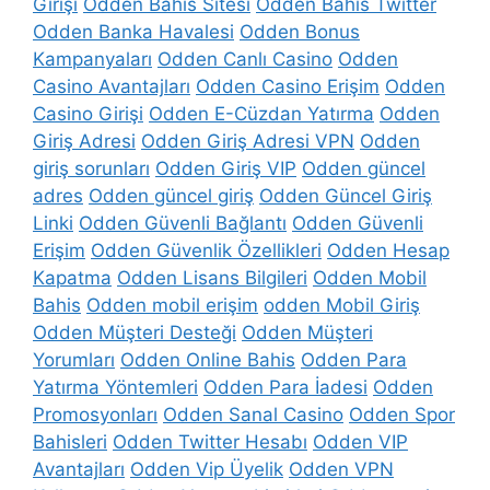
Girişi
Odden Bahis Sitesi
Odden Bahis Twitter
Odden Banka Havalesi
Odden Bonus
Kampanyaları
Odden Canlı Casino
Odden
Casino Avantajları
Odden Casino Erişim
Odden
Casino Girişi
Odden E-Cüzdan Yatırma
Odden
Giriş Adresi
Odden Giriş Adresi VPN
Odden
giriş sorunları
Odden Giriş VIP
Odden güncel
adres
Odden güncel giriş
Odden Güncel Giriş
Linki
Odden Güvenli Bağlantı
Odden Güvenli
Erişim
Odden Güvenlik Özellikleri
Odden Hesap
Kapatma
Odden Lisans Bilgileri
Odden Mobil
Bahis
Odden mobil erişim
odden Mobil Giriş
Odden Müşteri Desteği
Odden Müşteri
Yorumları
Odden Online Bahis
Odden Para
Yatırma Yöntemleri
Odden Para İadesi
Odden
Promosyonları
Odden Sanal Casino
Odden Spor
Bahisleri
Odden Twitter Hesabı
Odden VIP
Avantajları
Odden Vip Üyelik
Odden VPN