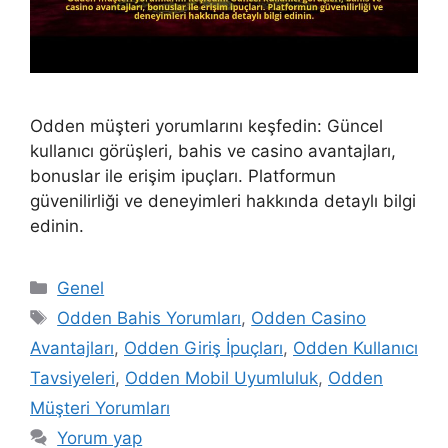
Odden müşteri yorumlarını keşfedin: Güncel
kullanıcı görüşleri, bahis ve casino avantajları,
bonuslar ile erişim ipuçları. Platformun
güvenilirliği ve deneyimleri hakkında detaylı bilgi
edinin.
K
Genel
a
E
Odden Bahis Yorumları
,
Odden Casino
t
t
Avantajları
,
Odden Giriş İpuçları
,
Odden Kullanıcı
e
i
Tavsiyeleri
,
Odden Mobil Uyumluluk
,
Odden
g
k
Müşteri Yorumları
o
e
r
Yorum yap
t