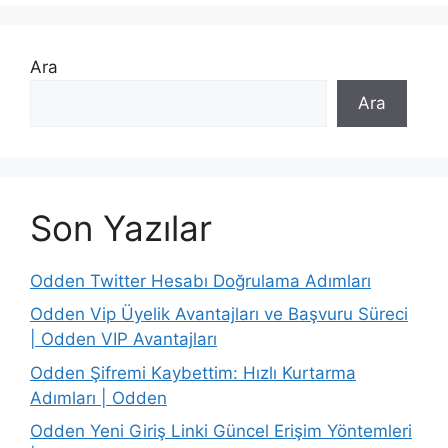
i
l
l
e
e
r
Ara
r
Ara
Son Yazılar
Odden Twitter Hesabı Doğrulama Adımları
Odden Vip Üyelik Avantajları ve Başvuru Süreci
| Odden VIP Avantajları
Odden Şifremi Kaybettim: Hızlı Kurtarma
Adımları | Odden
Odden Yeni Giriş Linki Güncel Erişim Yöntemleri