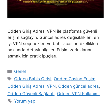
Odden Giriş Adresi VPN ile platforma güvenli
erişim sağlayın. Güncel adres değişiklikleri, en
iyi VPN seçenekleri ve bahis-casino özellikleri
hakkında detaylı bilgiler. Erişim zorluklarını
aşmak için pratik ipuçları.
K
Genel
a
E
Odden Bahis Girişi
,
Odden Casino Erişim
,
t
t
Odden Giriş Adresi VPN
,
Odden güncel adres
,
e
i
Odden Güvenli Bağlantı
,
Odden VPN Kullanımı
g
k
Yorum yap
o
e
r
t