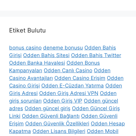
Etiket Bulutu
bonus casino
deneme bonusu
Odden Bahis
Girişi
Odden Bahis Sitesi
Odden Bahis Twitter
Odden Banka Havalesi
Odden Bonus
Kampanyaları
Odden Canlı Casino
Odden
Casino Avantajları
Odden Casino Erişim
Odden
Casino Girişi
Odden E-Cüzdan Yatırma
Odden
Giriş Adresi
Odden Giriş Adresi VPN
Odden
giriş sorunları
Odden Giriş VIP
Odden güncel
adres
Odden güncel giriş
Odden Güncel Giriş
Linki
Odden Güvenli Bağlantı
Odden Güvenli
Erişim
Odden Güvenlik Özellikleri
Odden Hesap
Kapatma
Odden Lisans Bilgileri
Odden Mobil