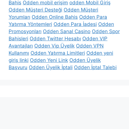
Bahis
Odden mobil erişim
odden Mobil Giriş
Odden Müşteri Desteği
Odden Müşteri
Yorumları
Odden Online Bahis
Odden Para
Yatırma Yöntemleri
Odden Para İadesi
Odden
Promosyonları
Odden Sanal Casino
Odden Spor
Bahisleri
Odden Twitter Hesabı
Odden VIP
Avantajları
Odden Vip Üyelik
Odden VPN
Kullanımı
Odden Yatırma Limitleri
Odden yeni
giriş linki
Odden Yeni Link
Odden Üyelik
Başvuru
Odden Üyelik İptali
Odden İptal Talebi