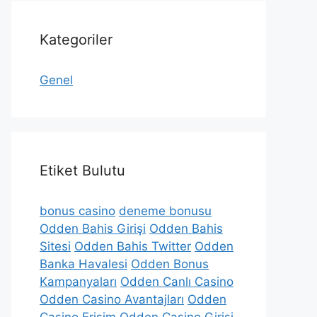
Kategoriler
Genel
Etiket Bulutu
bonus casino
deneme bonusu
Odden Bahis Girişi
Odden Bahis
Sitesi
Odden Bahis Twitter
Odden
Banka Havalesi
Odden Bonus
Kampanyaları
Odden Canlı Casino
Odden Casino Avantajları
Odden
Casino Erişim
Odden Casino Girişi