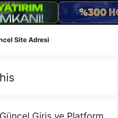
cel Site Adresi
his
Güncel Giriş ve Platform