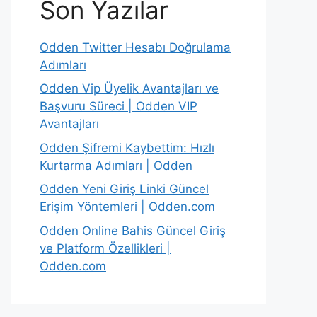
Son Yazılar
Odden Twitter Hesabı Doğrulama
Adımları
Odden Vip Üyelik Avantajları ve
Başvuru Süreci | Odden VIP
Avantajları
Odden Şifremi Kaybettim: Hızlı
Kurtarma Adımları | Odden
Odden Yeni Giriş Linki Güncel
Erişim Yöntemleri | Odden.com
Odden Online Bahis Güncel Giriş
ve Platform Özellikleri |
Odden.com