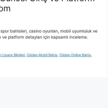
com
 spor bahisleri, casino oyunları, mobil uyumluluk ve
m ve platform detayları için kapsamlı inceleme.
Lisans Bilgileri
,
Odden Mobil Bahis
,
Odden Online Bahis
,