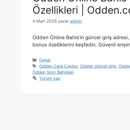
Özellikleri | Odden.
4 Mart 2026
yazar
admin
Odden Online Bahis’in güncel giriş adresi,
bonus özelliklerini keşfedin. Güvenli erişi
K
Genel
a
E
Odden Canlı Casino
,
Odden güncel giriş
,
Odden 
t
t
Odden Spor Bahisleri
e
i
Yorum yap
g
k
o
e
r
t
i
l
l
e
e
r
r