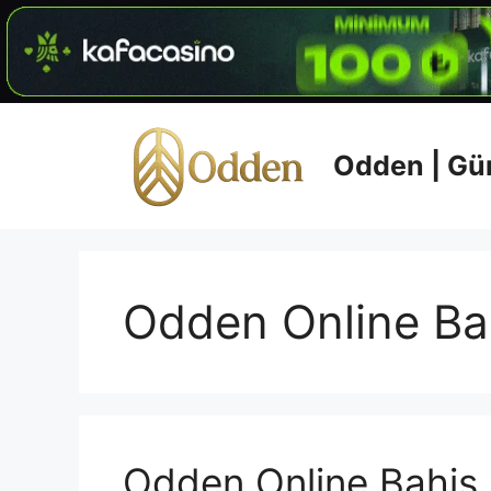
İçeriğe
atla
Odden | Gün
Odden Online Ba
Odden Online Bahis 