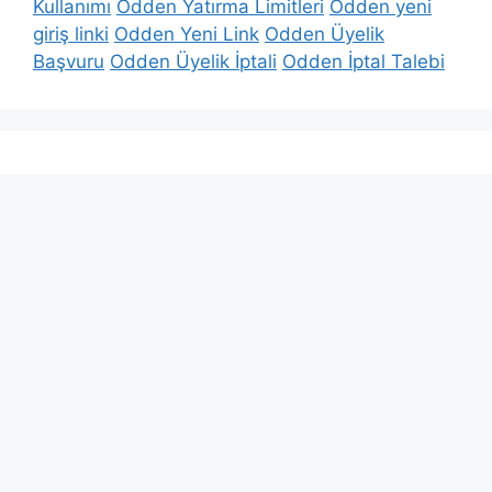
Kullanımı
Odden Yatırma Limitleri
Odden yeni
giriş linki
Odden Yeni Link
Odden Üyelik
Başvuru
Odden Üyelik İptali
Odden İptal Talebi