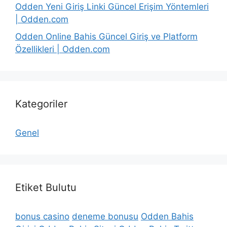
Odden Yeni Giriş Linki Güncel Erişim Yöntemleri
| Odden.com
Odden Online Bahis Güncel Giriş ve Platform
Özellikleri | Odden.com
Kategoriler
Genel
Etiket Bulutu
bonus casino
deneme bonusu
Odden Bahis