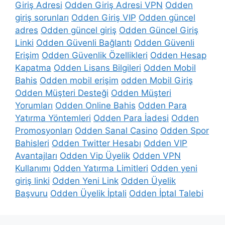
Giriş Adresi
Odden Giriş Adresi VPN
Odden
giriş sorunları
Odden Giriş VIP
Odden güncel
adres
Odden güncel giriş
Odden Güncel Giriş
Linki
Odden Güvenli Bağlantı
Odden Güvenli
Erişim
Odden Güvenlik Özellikleri
Odden Hesap
Kapatma
Odden Lisans Bilgileri
Odden Mobil
Bahis
Odden mobil erişim
odden Mobil Giriş
Odden Müşteri Desteği
Odden Müşteri
Yorumları
Odden Online Bahis
Odden Para
Yatırma Yöntemleri
Odden Para İadesi
Odden
Promosyonları
Odden Sanal Casino
Odden Spor
Bahisleri
Odden Twitter Hesabı
Odden VIP
Avantajları
Odden Vip Üyelik
Odden VPN
Kullanımı
Odden Yatırma Limitleri
Odden yeni
giriş linki
Odden Yeni Link
Odden Üyelik
Başvuru
Odden Üyelik İptali
Odden İptal Talebi