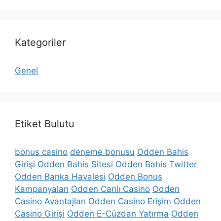
Kategoriler
Genel
Etiket Bulutu
bonus casino
deneme bonusu
Odden Bahis
Girişi
Odden Bahis Sitesi
Odden Bahis Twitter
Odden Banka Havalesi
Odden Bonus
Kampanyaları
Odden Canlı Casino
Odden
Casino Avantajları
Odden Casino Erişim
Odden
Casino Girişi
Odden E-Cüzdan Yatırma
Odden