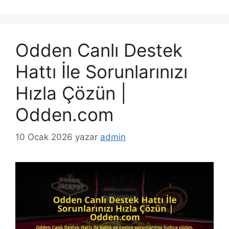
Odden Canlı Destek
Hattı İle Sorunlarınızı
Hızla Çözün |
Odden.com
10 Ocak 2026
yazar
admin