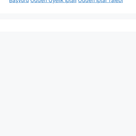
Başvuru
Odden Üyelik İptali
Odden İptal Talebi