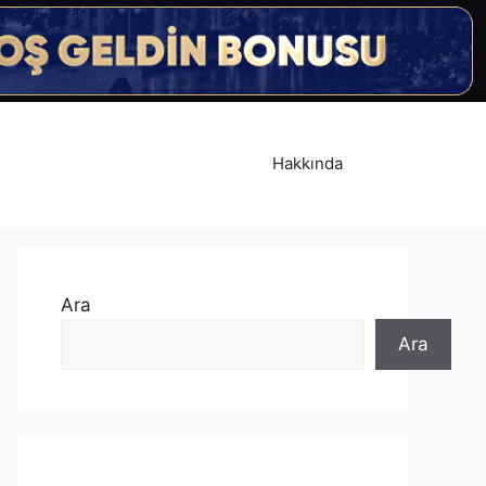
Hakkında
Ara
Ara