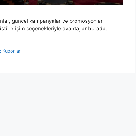
ranlar, güncel kampanyalar ve promosyonlar
üstü erişim seçenekleriyle avantajlar burada.
z Kuponlar