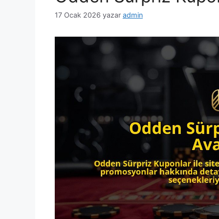
17 Ocak 2026
yazar
admin