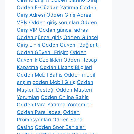
Odden E-Cüzdan Yatırma
Odden
Giriş Adresi
Odden Giriş Adresi
VPN
Odden giriş sorunları
Odden
Giriş VIP
Odden güncel adres
Odden güncel giriş
Odden Güncel
Giriş Linki
Odden Güvenli Bağlantı
Odden Güvenli Erişim
Odden
Güvenlik Özellikleri
Odden Hesap
Kapatma
Odden Lisans Bilgileri
Odden Mobil Bahis
Odden mobil
erişim
odden Mobil Giriş
Odden
Müşteri Desteği
Odden Müşteri
Yorumları
Odden Online Bahis
Odden Para Yatırma Yöntemleri
Odden Para İadesi
Odden
Promosyonları
Odden Sanal
Casino
Odden Spor Bahisleri