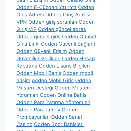
Odden E-Cüzdan Yatırma
Odden
Giriş Adresi
Odden Giriş Adresi
VPN
Odden giriş sorunları
Odden
Giriş VIP
Odden güncel adres
Odden güncel giriş
Odden Güncel
Giriş Linki
Odden Güvenli Bağlantı
Odden Güvenli Erişim
Odden
Güvenlik Özellikleri
Odden Hesap
Kapatma
Odden Lisans Bilgileri
Odden Mobil Bahis
Odden mobil
erişim
odden Mobil Giriş
Odden
Müşteri Desteği
Odden Müşteri
Yorumları
Odden Online Bahis
Odden Para Yatırma Yöntemleri
Odden Para İadesi
Odden
Promosyonları
Odden Sanal
Casino
Odden Spor Bahisleri