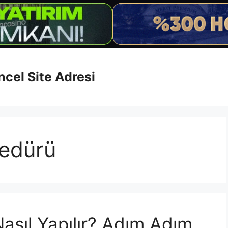
cel Site Adresi
sedürü
Nasıl Yapılır? Adım Adım