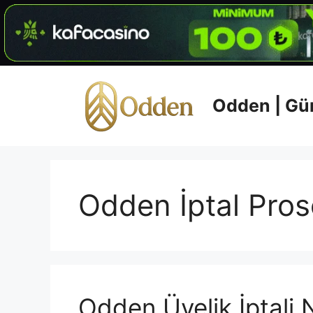
İçeriğe
atla
Odden | Gün
Odden İptal Pro
Odden Üyelik İptali 