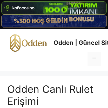
İçeriğe
atla
Odden | Güncel Si
Menü
Odden Canlı Rulet
Erişimi