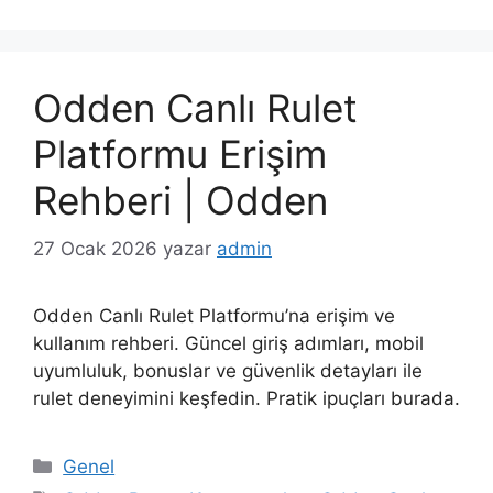
Odden Canlı Rulet
Platformu Erişim
Rehberi | Odden
27 Ocak 2026
yazar
admin
Odden Canlı Rulet Platformu’na erişim ve
kullanım rehberi. Güncel giriş adımları, mobil
uyumluluk, bonuslar ve güvenlik detayları ile
rulet deneyimini keşfedin. Pratik ipuçları burada.
K
Genel
a