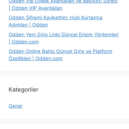
Odden Vip Üyelik Avantajları ve Başvuru Süreci
| Odden VIP Avantajları
Odden Şifremi Kaybettim: Hızlı Kurtarma
Adımları | Odden
Odden Yeni Giriş Linki Güncel Erişim Yöntemleri
| Odden.com
Odden Online Bahis Güncel Giriş ve Platform
Özellikleri | Odden.com
Kategoriler
Genel