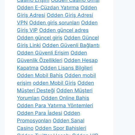
Odden E-Cüzdan Yatırma
Odden
Giriş Adresi
Odden Giriş Adresi
VPN
Odden giriş sorunları
Odden
Giriş VIP
Odden güncel adres
Odden güncel giriş
Odden Güncel
Giriş Linki
Odden Güvenli Bağlantı
Odden Güvenli Erişim
Odden
Güvenlik Özellikleri
Odden Hesap
Kapatma
Odden Lisans Bilgileri
Odden Mobil Bahis
Odden mobil
erişim
odden Mobil Giriş
Odden
Müşteri Desteği
Odden Müşteri
Yorumları
Odden Online Bahis
Odden Para Yatırma Yöntemleri
Odden Para İadesi
Odden
Promosyonları
Odden Sanal
Casino
Odden Spor Bahisleri