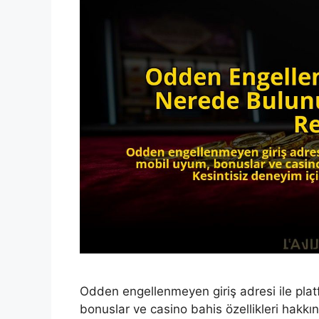
Odden engellenmeyen giriş adresi ile platf
bonuslar ve casino bahis özellikleri hakkınd