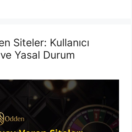
 Siteler: Kullanıcı
i ve Yasal Durum