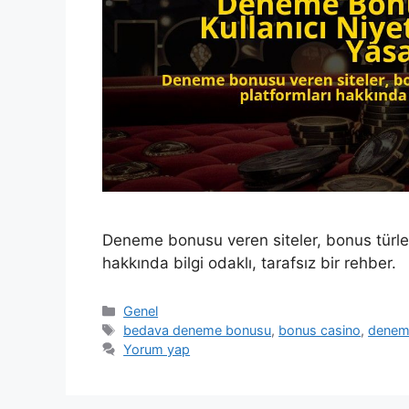
Deneme bonusu veren siteler, bonus türleri
hakkında bilgi odaklı, tarafsız bir rehber.
K
Genel
a
E
bedava deneme bonusu
,
bonus casino
,
denem
t
t
Yorum yap
e
i
g
k
o
e