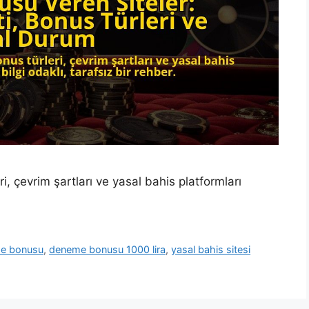
, çevrim şartları ve yasal bahis platformları
e bonusu
,
deneme bonusu 1000 lira
,
yasal bahis sitesi