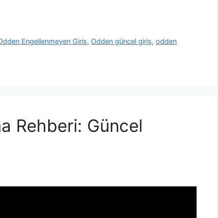
Odden Engellenmeyen Giriş
,
Odden güncel giriş
,
odden
 Rehberi: Güncel